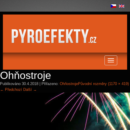
Toggle
navigation
Ohňostroje
Publikováno
30.4.2018
| Přiřazeno:
Ohňostroje
Původní rozměry (1170 × 419)
←
Předchozí
Další
→